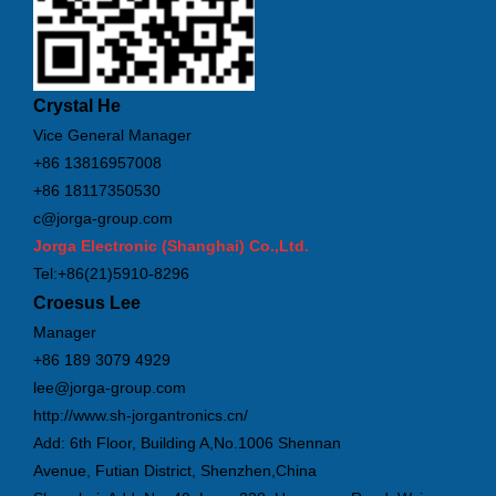
Crystal He
Vice General Manager
+86 13816957008
+86 18117350530
c@jorga-group.com
Jorga Electronic (Shanghai) Co.,Ltd.
Tel:+86(21)5910-8296
Croesus Lee
Manager
+86 189 3079 4929
lee@jorga-group.com
http://www.sh-jorgantronics.cn/
Add: 6th Floor, Building A,No.1006 Shennan
Avenue, Futian District, Shenzhen,China